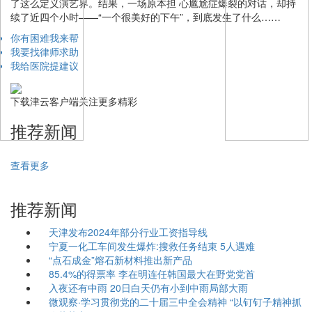
了这么定义演艺界。结果，一场原本担 心尴尬症爆裂的对话，却持
续了近四个小时——“一个很美好的下午”，到底发生了什么……
你有困难我来帮
我要找律师求助
我给医院提建议
下载津云客户端关注更多精彩
推荐新闻
查看更多
推荐新闻
天津发布2024年部分行业工资指导线
宁夏一化工车间发生爆炸:搜救任务结束 5人遇难
“点石成金”熔石新材料推出新产品
85.4%的得票率 李在明连任韩国最大在野党党首
入夜还有中雨 20日白天仍有小到中雨局部大雨
微观察·学习贯彻党的二十届三中全会精神 “以钉钉子精神抓