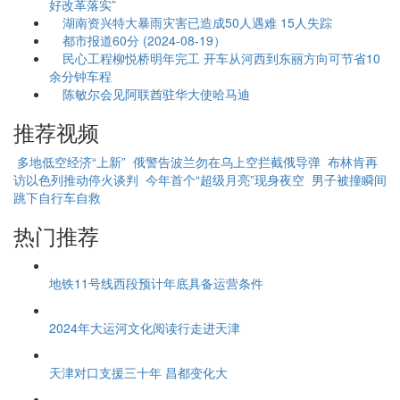
好改革落实”
湖南资兴特大暴雨灾害已造成50人遇难 15人失踪
都市报道60分 (2024-08-19）
民心工程柳悦桥明年完工 开车从河西到东丽方向可节省10
余分钟车程
陈敏尔会见阿联酋驻华大使哈马迪
推荐视频
多地低空经济“上新”
俄警告波兰勿在乌上空拦截俄导弹
布林肯再
访以色列推动停火谈判
今年首个“超级月亮”现身夜空
男子被撞瞬间
跳下自行车自救
热门推荐
地铁11号线西段预计年底具备运营条件
2024年大运河文化阅读行走进天津
天津对口支援三十年 昌都变化大