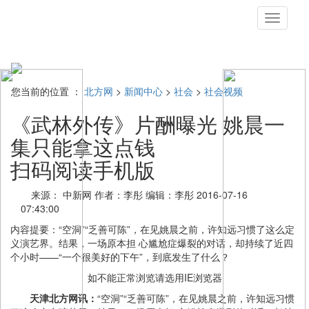
切
换
导
航
您当前的位置 ：
北方网
>
新闻中心
>
社会
>
社会视频
《武林外传》片酬曝光 姚晨一
集只能拿这点钱
扫码阅读手机版
来源： 中新网
作者：李彤
编辑：李彤
2016-07-16
07:43:00
内容提要：
“空洞”“乏善可陈”，在见姚晨之前，许知远习惯了这么定
义演艺界。结果，一场原本担 心尴尬症爆裂的对话，却持续了近四
个小时——“一个很美好的下午”，到底发生了什么？
如不能正常浏览请选用IE浏览器
天津北方网讯：
“空洞”“乏善可陈”，在见姚晨之前，许知远习惯