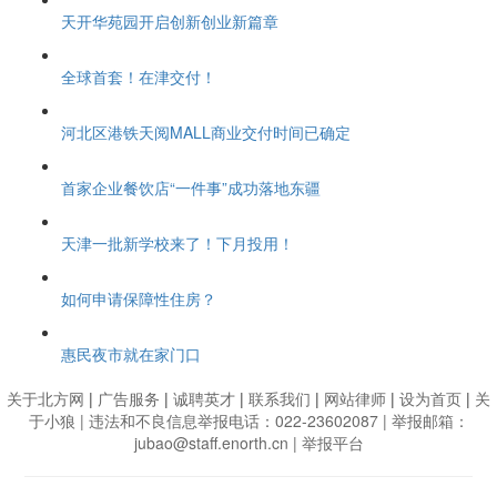
天开华苑园开启创新创业新篇章
全球首套！在津交付！
河北区港铁天阅MALL商业交付时间已确定
首家企业餐饮店“一件事”成功落地东疆
天津一批新学校来了！下月投用！
如何申请保障性住房？
惠民夜市就在家门口
关于北方网
|
广告服务
|
诚聘英才
|
联系我们
|
网站律师
|
设为首页
|
关
于小狼
| 违法和不良信息举报电话：022-23602087 | 举报邮箱：
jubao@staff.enorth.cn |
举报平台