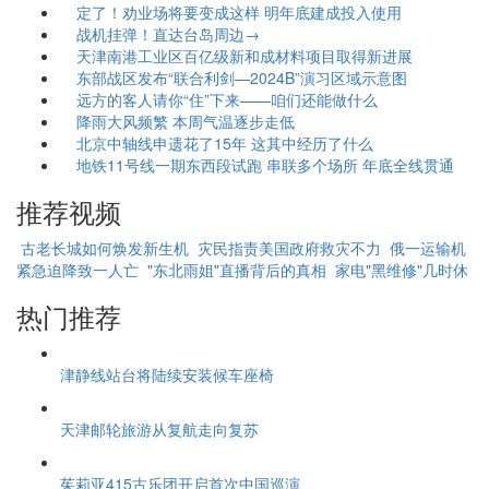
定了！劝业场将要变成这样 明年底建成投入使用
战机挂弹！直达台岛周边→
天津南港工业区百亿级新和成材料项目取得新进展
东部战区发布“联合利剑—2024B”演习区域示意图
远方的客人请你“住”下来——咱们还能做什么
降雨大风频繁 本周气温逐步走低
北京中轴线申遗花了15年 这其中经历了什么
地铁11号线一期东西段试跑 串联多个场所 年底全线贯通
推荐视频
古老长城如何焕发新生机
灾民指责美国政府救灾不力
俄一运输机
紧急迫降致一人亡
"东北雨姐"直播背后的真相
家电"黑维修"几时休
热门推荐
津静线站台将陆续安装候车座椅
天津邮轮旅游从复航走向复苏
茱莉亚415古乐团开启首次中国巡演