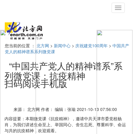
切
换
导
航
您当前的位置 ：
北方网
>
新闻中心
>
庆祝建党100周年
>
中国共产
党人的精神谱系系列微党课
“中国共产党人的精神谱系”系
列微党课：抗疫精神
扫码阅读手机版
来源： 北方网
作者：
编辑：张瑜
2021-10-13 07:56:00
内容提要：
本期微党课《抗疫精神》，邀请中共天津市委党校杨
肖，为我们讲述生命至上、举国同心、舍生忘死、尊重科学、命运
与共的抗疫精神，欢迎观看。