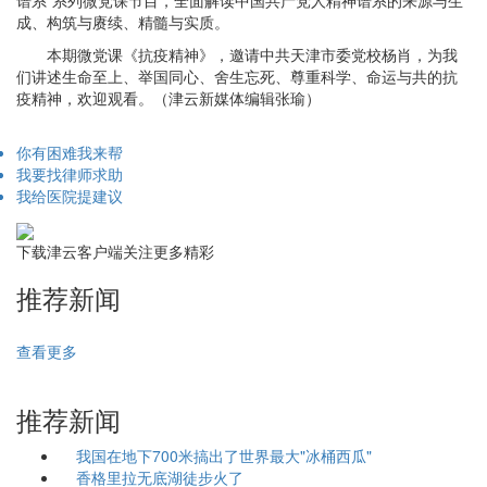
谱系”系列微党课节目，全面解读中国共产党人精神谱系的来源与生
成、构筑与赓续、精髓与实质。
本期微党课《抗疫精神》，邀请中共天津市委党校杨肖，为我
们讲述生命至上、举国同心、舍生忘死、尊重科学、命运与共的抗
疫精神，欢迎观看。（津云新媒体编辑张瑜）
你有困难我来帮
我要找律师求助
我给医院提建议
下载津云客户端关注更多精彩
推荐新闻
查看更多
推荐新闻
我国在地下700米搞出了世界最大"冰桶西瓜"
香格里拉无底湖徒步火了