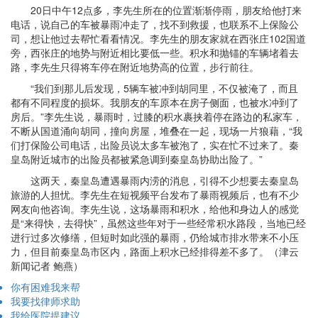
20日中午12点多，李先生所在的位置渐渐停雨，朋友给他打来
电话，说自己的车被暴雨冲走了，找不到救援，也联系不上保险公
司，想让他过去帮忙看看情况。李先生的朋友家就在西张庄102国道
旁，西张庄的地势与附近相比要低一些。积水和抛锚的车辆堵着去
路，李先生只得将车停在附近地势高的位置，步行前往。
“我们到那儿后发现，5辆车被冲到胡同里，不仅被淹了，而且
都有不同程度的损坏。我朋友的车原本在房子侧面，也被水冲到了
房后。”李先生说，暴雨时，过膝的积水裹挟着停在路边的私家车，
不断从国道涌向胡同，撞向房屋，堆叠在一起，现场一片狼藉，“我
们打保险公司电话，出险员说太多车被泡了，实在忙不过来了。秦
皇岛附近城市的出险员都被紧急调到秦皇岛协助出险了。”
这两天，秦皇岛遭遇暴雨内涝的消息，引得不少想要去秦皇岛
旅游的人担忧。李先生在短视频平台发布了暴雨视频后，也有不少
网友向他咨询。李先生说，这场暴雨和积水，给他和身边人的感觉
是“来得快，去得快”，虽然这些年对于一些经常积水路段，当地已经
进行过多次修缮，但短时如此强的暴雨，仍给城市排水带来不小压
力，但目前秦皇岛市区内，路面上积水已经排得差不多了。（津云
新闻记者 鲍燕）
你有困难我来帮
我要找律师求助
我给医院提建议