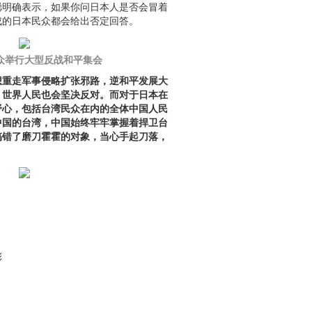
聪明确表示，如果你问日本人是否会冒着
成的日本民众都会给出否定回答。
众举行大型反战和平集会
想重走军事侵略扩张邪路，逆和平发展大
，世界人民也会坚决反对。而对于日本在
野心，包括台湾民众在内的全体中国人民
中国的台湾，中国始终牢牢掌握着捍卫台
搞错了磨刀霍霍的对象，当心手起刀落，
彩