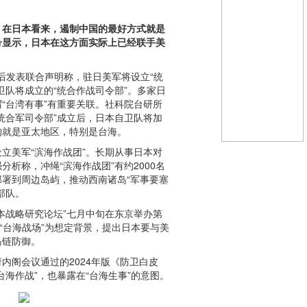
，在日本看来，遏制中国的最好方式就是
号显示，日本在这方面实际上已经联手美
谈后发表联合声明称，驻日美军将设立“统
卫队将成立的“统合作战司令部”。多家日
“台湾有事”有重要关联。社科院台研所
统合军司令部”成立后，日本自卫队将加
的就是亚太地区，特别是台海。
立美军“滨海作战团”。长期从事日本对
析称，冲绳“滨海作战团”有约2000名
署到周边岛屿，推动西南诸岛“军事要塞
部队。
本战略研究论坛”七月中旬在东京举办第
以“台海战场”为想定背景，提出日本要与美
岛链防御。
内阁会议通过的2024年版《防卫白皮
台海作战”，也暴露在“台海生事”的意图。