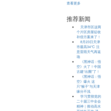
查看更多
推荐新闻
天津市区这两
个片区房屋征收
补偿方案来了！
8月23日天津
市最高34℃ 注
意雷雨天气再返
场
《黑神话：悟
空》火了！中国
古建“出圈”了！
《黑神话：悟
空》爆火 这
只“猴子”与天津
缘分不浅
学习贯彻党的
二十届三中全会
精神｜推动高水