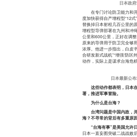
日本政府
在专门讨论防卫能力和开
度加快获得自产增程型“12
替换掉日本射程几百公里的原“
增程型导弹部署在九州和冲绳
公里和600公里，正好在调
原来的导弹用于防卫完全够
浓厚。他进一步指出，白皮书
合研发新式战机”“增强‘防区
动作，实际上是谋求台海危
日本最新公布
这些动作都表明，日本在
署，推进军事冒险。
为什么是台海？
台湾问题是中国内政，
海？不寻常的背后有多重原
“台海有事”是美国允许
日本一直妄图突破二战战败