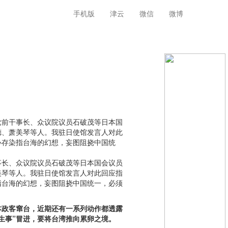
手机版
津云
微信
微博
党前干事长、众议院议员石破茂等日本国
德、萧美琴等人。我驻日使馆发言人对此
心存染指台海的幻想，妄图阻挠中国统
。
事长、众议院议员石破茂等日本国会议员
美琴等人。我驻日使馆发言人对此回应指
指台海的幻想，妄图阻挠中国统一，必须
本政客窜台，近期还有一系列动作都透露
生事”冒进，要将台湾推向累卵之境。