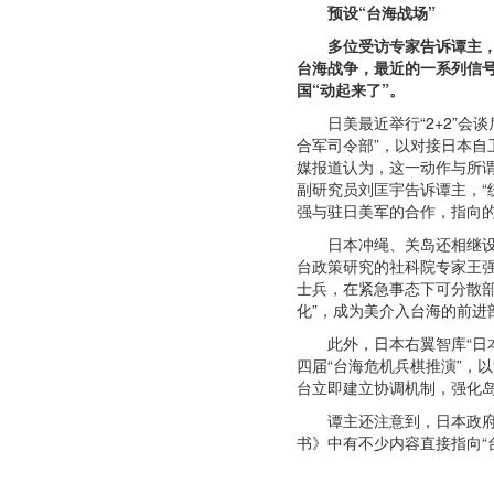
预设“台海战场”
多位受访专家告诉谭主
台海战争，最近的一系列信
国“动起来了”。
日美最近举行“2+2”会
合军司令部”，以对接日本自
媒报道认为，这一动作与所谓
副研究员刘匡宇告诉谭主，“
强与驻日美军的合作，指向
日本冲绳、关岛还相继设
台政策研究的社科院专家王强分
士兵，在紧急事态下可分散部
化”，成为美介入台海的前进
此外，日本右翼智库“日
四届“台海危机兵棋推演”，
台立即建立协调机制，强化
谭主还注意到，日本政府
书》中有不少内容直接指向“