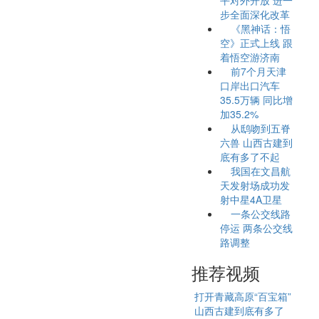
平对外开放 进一
步全面深化改革
《黑神话：悟
空》正式上线 跟
着悟空游济南
前7个月天津
口岸出口汽车
35.5万辆 同比增
加35.2%
从鸱吻到五脊
六兽 山西古建到
底有多了不起
我国在文昌航
天发射场成功发
射中星4A卫星
一条公交线路
停运 两条公交线
路调整
推荐视频
打开青藏高原“百宝箱”
山西古建到底有多了