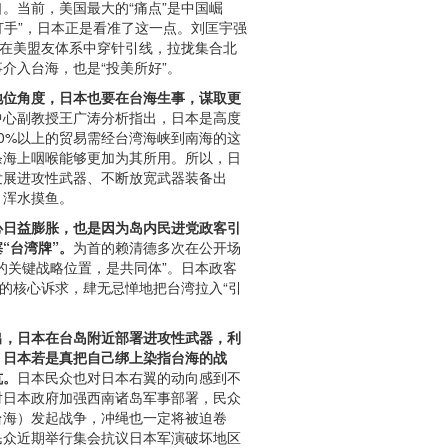
。当前，美国最大的“痛点”是中国崛
“打手”，日本正是看准了这一点。刘匡宇强
断在美盟友体系中穿针引线，拉拢集合北
介入台海，也是“投美所好”。
地位角度，日本也要在台海生事，谋取更
中心副教授王广涛分析指出，日本是高度
0%以上的贸易需经台湾海峡到南海的这
条海上咽喉能够更加为其所用。所以，日
发展进攻性武器、不断放宽武器装备出
，浑水摸鱼。
心日益膨胀，也是因为岛内民进党政客引
“台湾牌”。
为首的赖清德多次在公开场
的关键战略位置，是共同体”。日本政客
”的核心诉求，肆无忌惮地把台湾拉入“引
出，日本在台岛附近部署进攻性武器，利
，日本若是真把自己绑上染指台海的战
坑。
日本民众也对日本右翼的动向感到不
对日本政府加强西南诸岛军事部署，民众
台海）发起战争，冲绳也一定将被迫卷
民众近期举行集会抗议日本军演破坏地区