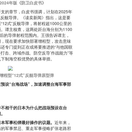
2024年版《防卫白皮书》
支的章节，白皮书强调，计划在2025年
式”反舰导弹。《读卖新闻》指出，这是要
12式”反舰导弹，将射程超1000公里的
。谭主核查，这两处距台海分别为1100
整后的导弹射程范围内。王强告诉谭主，
用，现在要求加快部署增程型，攻击意味
还专门提到正在或将要推进的“与他国联
外打击、跨域作战、防空反导’作战能力”等
机下制海空权优势的具体举措。
增程型“12式
”
反舰导弹原型弹
预设“台海战场”，加速调整台海军事部
并不相干的日本为什么把战场预设在台
因。
日本军事松绑最好操作的议题。
近年来，
后的军事禁忌、重走军事侵略扩张老路邪