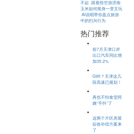
不起
跟着悟空游济南
玉米如何摇身一变文玩
AI说唱带你盘点旅游
中的扫兴行为
热门推荐
前7月天津口岸
出口汽车同比增
加35.2%
G95？天津这几
段高速已规划！
再也不怕食堂阿
姨“手抖”了
这两个片区房屋
征收补偿方案来
了