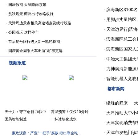
·
国庆假期 天津降雨频繁
·
滨海新区3100
·
赏秋观景 蓟州出行攻略收好
·
用脚步丈量辖区 搭
·
天津周边景点相关高速堵点及绕行线路
·
天津边界行|滨海
·
公园游玩 这样停车
·
滨海新区总工会将
·
节后尾号限行进入新一轮轮换期
·
滨海新区国家人工
·
国庆黄金周乘火车出游“走”得更远
·
中冶天工集团天津
视频报道
·
力神滨海新能源
·
智能机器人竞赛
都市新闻
·
缢蛏的归来──天
天士力：守正创新 加快中
高温预警！仅仅10分钟
·
天津推动大中小学
医药智能制造
一杯冰块化成水
·
天津实现消费帮扶1
·
天津市发热门诊
廉政观察：严查“一把手”腐败 揪出靠企吃...