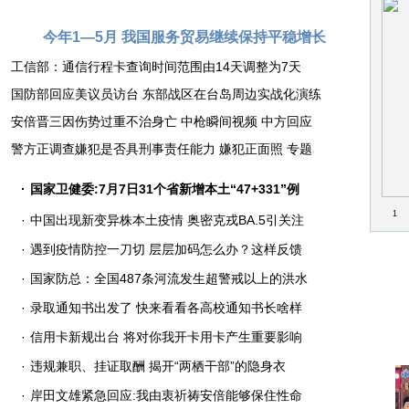
今年1—5月 我国服务贸易继续保持平稳增长
工信部：通信行程卡查询时间范围由14天调整为7天
国防部回应美议员访台
东部战区在台岛周边实战化演练
安倍晋三因伤势过重不治身亡
中枪瞬间视频
中方回应
警方正调查嫌犯是否具刑事责任能力
嫌犯正面照
专题
·
国家卫健委:7月7日31个省新增本土“47+331”例
1
·
中国出现新变异株本土疫情 奥密克戎BA.5引关注
暂停
·
遇到疫情防控一刀切 层层加码怎么办？这样反馈
·
国家防总：全国487条河流发生超警戒以上的洪水
·
录取通知书出发了 快来看看各高校通知书长啥样
·
信用卡新规出台 将对你我开卡用卡产生重要影响
·
违规兼职、挂证取酬 揭开“两栖干部”的隐身衣
·
岸田文雄紧急回应:我由衷祈祷安倍能够保住性命