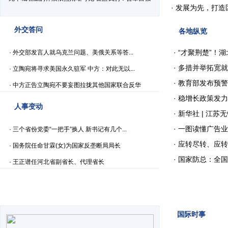
·
发展为先，打造
外交答问
各地纵览
·
“才聚荆楚”！湖
·
外交部发言人就乌克兰问题、美俄关系等答...
·
多措并举拓宽就业渠
·
立陶宛将寻求美国永久驻军 中方：对此无以...
·
教育部发布预警
·
中方正告立陶宛不要妄图拉拢其他国家联合反华
·
稳增长政策发力
人事变动
·
新华社 | 江苏
·
一图读懂广告业
·
三个省份党委“一把手”换人 新书记有几个...
·
应转尽转、应转
·
国务院任命甘霖(女)为国家反垄断局局长
·
国家防总：全国
·
王正谱任河北省副省长、代理省长
国际时事