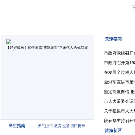
【
天津要闻
【好好说画】如何避雷“雪糕刺客”？宋代人给你答案
·
市政府党组召开
·
市政府召开第19
·
在发展全过程人
·
金湘军宣讲市第十
·
坚定制度自信 把
·
市人大常委会调研
·
关于征集市人大常委
·
段春华主持召开市
民生指南
天气
|
空气
|
教育
|
交通
|
便民提示
滨海新区