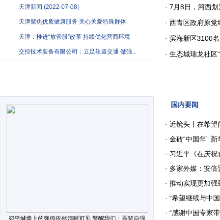
·
7月8日，河西
天津新闻 (2022-07-08）
天津聚焦优质健康服务 关心关爱特殊群体
·
西青区政府原党
天津：推进“放管服”改革 持续优化营商环境
·
滨海新区3100
交控技术装备有限公司：立足轨道交通 做强...
·
生态城瑞龙社区“四
国内要闻
·
近镜头丨在希望
·
金砖“中国年” 新
·
习近平《在庆祝香
·
多家外媒：安倍
·
推动实现更加强
·
“希望继续与中
·
“感谢中国专家带来
宛平城墙上的弹痕依然清晰可见 警醒我们：吾辈自强