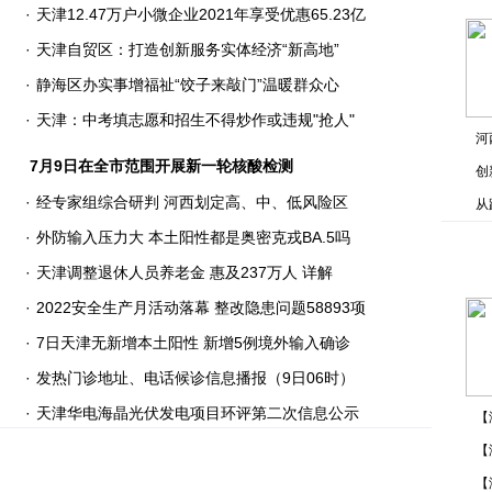
·
天津12.47万户小微企业2021年享受优惠65.23亿
·
天津自贸区：打造创新服务实体经济“新高地”
·
静海区办实事增福祉“饺子来敲门”温暖群众心
·
天津：中考填志愿和招生不得炒作或违规"抢人"
河
7月9日在全市范围开展新一轮核酸检测
创
·
经专家组综合研判 河西划定高、中、低风险区
从
·
外防输入压力大 本土阳性都是奥密克戎BA.5吗
·
天津调整退休人员养老金 惠及237万人
详解
·
2022安全生产月活动落幕 整改隐患问题58893项
·
7日天津无新增本土阳性
新增5例境外输入确诊
·
发热门诊地址、电话候诊信息播报（9日06时）
·
天津华电海晶光伏发电项目环评第二次信息公示
【
【
【