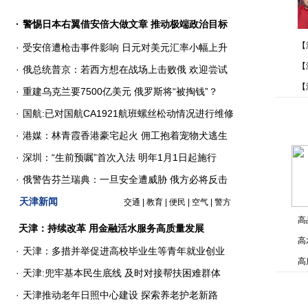
·
警惕日本右翼借安倍大做文章 推动极端政治目标
【
·
受安倍遭枪击事件影响 日元对美元汇率小幅上升
【
·
俄总统普京：若西方想在战场上击败俄 欢迎尝试
【
·
重建乌克兰要7500亿美元 俄罗斯将“被掏钱”？
·
国航:已对国航CA1921航班螺丝松动情况进行维修
·
港媒：林青霞香港豪宅起火 佣工抱着宠物犬逃生
·
深圳：“生前预嘱”首次入法 明年1月1日起施行
·
俄警告芬兰瑞典：一旦安全遭威胁 俄方必将反击
天津新闻
交通
|
教育
|
便民
|
空气
|
警方
高
天津：持续改革 用金融活水服务高质量发展
高
·
天津：多措并举促进高校毕业生等青年就业创业
高
·
天津:兜牢基本民生底线 及时对接帮扶困难群体
·
天津推动老年日照中心建设 探索养老护老新路