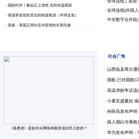
·
全球连线 | 英
·
国际时评丨貌似正义凛然 实则劣迹斑斑
·
全球连线|外国人
·
美国养老危机背后的制度根源（环球走笔）
·
中非数字合作助力
·
美媒：美国正滑向应对疫情的长期失败
社会广角
·
山西临县再次通
·
国航:已对国航CA
·
高温津贴争议该由
·
小暑至盛夏始 揭
·
钟薛高发布声明
·
跳入潮白河勇救落
《孤勇者》是如何从网络神曲变成全民儿歌的？
·
华为发布声明：