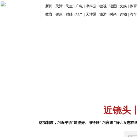
新闻
|
天津
|
民生
|
广电
|
津抖云
|
微视
|
读图
|
文娱
|
体育
教育
|
健康
|
财经
|
地产
|
天津通
|
旅游
|
时尚
|
购物
|
汽车
天津
微视
民生
国内
国际
近镜头
这项制度，习近平说“建得好、用得好”
习言道 “好儿女志在