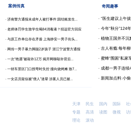
案例传真
奇闻趣事
·
“医生建议上午拔
·
济南警方通报未成年人被打事件:因结账发生...
·
今年“秋分”124
·
老师体罚学生致学生喝84消毒液？招远官方回应
·
植物王国并不沉默
·
与原工作单位存在矛盾 上海静安一男子街头...
·
古人有瘾:每年
·
网传一男子暴力脚踹2岁孩子 浙江宁波警方通报
·
蜜蜂“围困”私家
·
一次“艳遇”被敲诈12万 揭开网聊敲诈背后...
·
成都一男子连续
·
一轿车景区门口拐弯时失控 撞向烧烤摊 致7...
·
新闻加点料:小偷
·
一女店员疑似被“僧人”迷晕 涉案人员已被...
天津
民生
国内
国际
社
专题
高清
读图
微视
访
理论
滚动