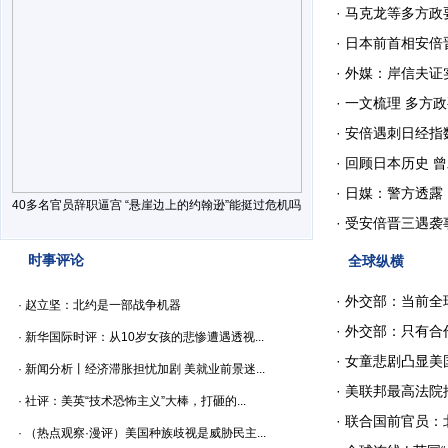
·
马克龙等多方政
·
日本前首相安倍
·
外媒：岸信夫证实
·
一文梳理 多方政
·
安倍遇刺日经指数
·
回顾日本历史 曾
·
日媒：警方透露，
40多名官员辞职逼宫 “悬崖边上的约翰逊”能挺过危机吗
·
受安倍晋三遇袭事
时事评论
全球纵横
·
外交部：当前全球
·
赵立坚：北约是一部战争机器
·
外交部：只有合作
·
新华国际时评：从10岁女孩的悲惨遭遇透视...
·
女童悲剧凸显美
·
新闻分析丨经济滞胀担忧加剧 美就业前景迷...
·
美联邦最高法院推
·
社评：美英“技术恐怖主义”大棒，打砸的...
·
联合国前官员：北
·
（热点观察·漫评）美国种族歧视是威胁民主...